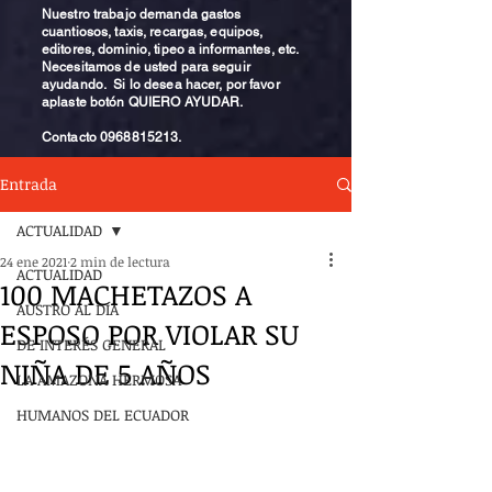
Nuestro trabajo demanda gastos
cuantiosos, taxis, recargas, equipos,
editores, dominio, tipeo a informantes, etc.
Necesitamos de usted para seguir
ayudando. Si lo desea hacer, por favor
aplaste botón QUIERO AYUDAR.
Contacto
0968815213
.
Entrada
ACTUALIDAD
24 ene 2021
2 min de lectura
ACTUALIDAD
100 MACHETAZOS A
AUSTRO AL DÍA
ESPOSO POR VIOLAR SU
DE INTERÉS GENERAL
NIÑA DE 5 AÑOS
LA AMAZONA HERMOSA
HUMANOS DEL ECUADOR