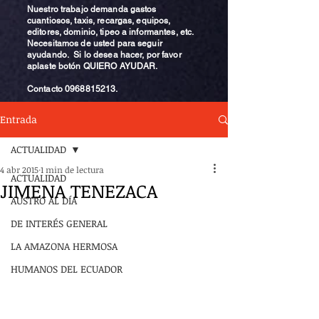
Nuestro trabajo demanda gastos
cuantiosos, taxis, recargas, equipos,
editores, dominio, tipeo a informantes, etc.
Necesitamos de usted para seguir
ayudando. Si lo desea hacer, por favor
aplaste botón QUIERO AYUDAR.
Contacto
0968815213
.
Entrada
ACTUALIDAD
4 abr 2015
1 min de lectura
ACTUALIDAD
JIMENA TENEZACA
AUSTRO AL DÍA
DE INTERÉS GENERAL
LA AMAZONA HERMOSA
HUMANOS DEL ECUADOR