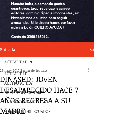
Nuestro trabajo demanda gastos
cuantiosos, taxis, recargas, equipos,
editores, dominio, tipeo a informantes, etc.
Necesitamos de usted para seguir
ayudando. Si lo desea hacer, por favor
aplaste botón QUIERO AYUDAR.
Contacto
0968815213
.
Entrada
ACTUALIDAD
28 may 2015
2 min de lectura
ACTUALIDAD
DINASED: JOVEN
AUSTRO AL DÍA
DESAPARECIDO HACE 7
DE INTERÉS GENERAL
AÑOS REGRESA A SU
LA AMAZONA HERMOSA
MADRE
HUMANOS DEL ECUADOR