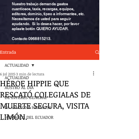
Nuestro trabajo demanda gastos
cuantiosos, taxis, recargas, equipos,
editores, dominio, tipeo a informantes, etc.
Necesitamos de usted para seguir
ayudando. Si lo desea hacer, por favor
aplaste botón QUIERO AYUDAR.
Contacto
0968815213
.
Entrada
ACTUALIDAD
6 jul 2015
3 min de lectura
ACTUALIDAD
HÉROE HIPPIE QUE
AUSTRO AL DÍA
RESCATÓ COLEGIALAS DE
DE INTERÉS GENERAL
MUERTE SEGURA, VISITA
LA AMAZONA HERMOSA
LIMÓN.
HUMANOS DEL ECUADOR