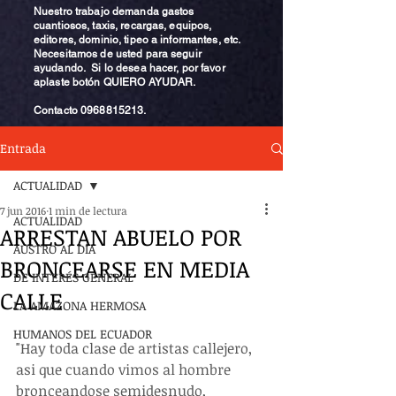
Nuestro trabajo demanda gastos
cuantiosos, taxis, recargas, equipos,
editores, dominio, tipeo a informantes, etc.
Necesitamos de usted para seguir
ayudando. Si lo desea hacer, por favor
aplaste botón QUIERO AYUDAR.
Contacto
0968815213
.
Entrada
ACTUALIDAD
7 jun 2016
1 min de lectura
ACTUALIDAD
ARRESTAN ABUELO POR
AUSTRO AL DÍA
BRONCEARSE EN MEDIA
DE INTERÉS GENERAL
CALLE
LA AMAZONA HERMOSA
HUMANOS DEL ECUADOR
"Hay toda clase de artistas callejero, 
asi que cuando vimos al hombre 
bronceandose semidesnudo, 