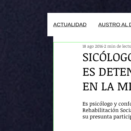
ACTUALIDAD
AUSTRO AL 
18 ago 2016
2 min de lect
HUMANOS DEL ECUADOR
SICÓLOG
ES DETE
EN LA M
Es psicólogo y conf
Rehabilitación Socia
su presunta partici