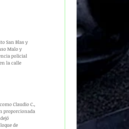
to San Blas y 
nso Malo y 
ncia policial 
n la calle 
 como Claudio C., 
n proporcionada 
dejó 
loque de 