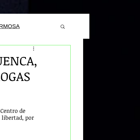
ERMOSA
UENCA,
ROGAS
 Centro de 
 libertad, por 