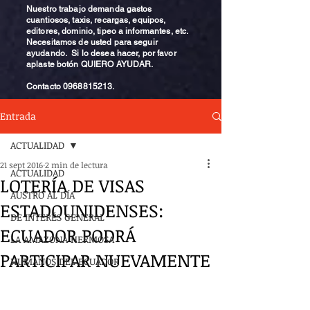
Nuestro trabajo demanda gastos
cuantiosos, taxis, recargas, equipos,
editores, dominio, tipeo a informantes, etc.
Necesitamos de usted para seguir
ayudando. Si lo desea hacer, por favor
aplaste botón QUIERO AYUDAR.
Contacto
0968815213
.
Entrada
ACTUALIDAD
21 sept 2016
2 min de lectura
ACTUALIDAD
LOTERÍA DE VISAS
AUSTRO AL DÍA
ESTADOUNIDENSES:
DE INTERÉS GENERAL
ECUADOR PODRÁ
LA AMAZONA HERMOSA
PARTICIPAR NUEVAMENTE
HUMANOS DEL ECUADOR