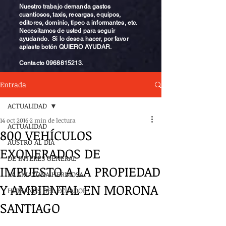
Nuestro trabajo demanda gastos
cuantiosos, taxis, recargas, equipos,
editores, dominio, tipeo a informantes, etc.
Necesitamos de usted para seguir
ayudando. Si lo desea hacer, por favor
aplaste botón QUIERO AYUDAR.
Contacto
0968815213
.
Entrada
ACTUALIDAD
14 oct 2016
2 min de lectura
ACTUALIDAD
800 VEHÍCULOS
AUSTRO AL DÍA
EXONERADOS DE
DE INTERÉS GENERAL
IMPUESTO A LA PROPIEDAD
LA AMAZONA HERMOSA
Y AMBIENTAL EN MORONA
HUMANOS DEL ECUADOR
SANTIAGO