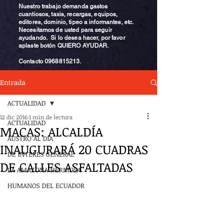
Nuestro trabajo demanda gastos
cuantiosos, taxis, recargas, equipos,
editores, dominio, tipeo a informantes, etc.
Necesitamos de usted para seguir
ayudando. Si lo desea hacer, por favor
aplaste botón QUIERO AYUDAR.
Contacto
0968815213
.
Entrada
ACTUALIDAD
12 dic 2016
1 min de lectura
ACTUALIDAD
MACAS: ALCALDÍA
AUSTRO AL DÍA
INAUGURARÁ 20 CUADRAS
DE INTERÉS GENERAL
DE CALLES ASFALTADAS
LA AMAZONA HERMOSA
HUMANOS DEL ECUADOR