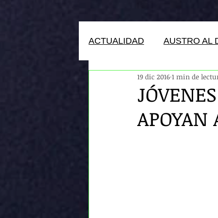
ACTUALIDAD
AUSTRO AL 
19 dic 2016
1 min de lectu
HUMANOS DEL ECUADOR
JÓVENES
APOYAN 