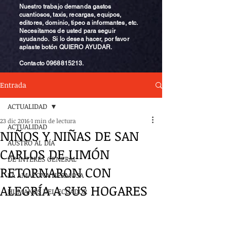
Nuestro trabajo demanda gastos
cuantiosos, taxis, recargas, equipos,
editores, dominio, tipeo a informantes, etc.
Necesitamos de usted para seguir
ayudando. Si lo desea hacer, por favor
aplaste botón QUIERO AYUDAR.
Contacto
0968815213
.
Entrada
ACTUALIDAD
23 dic 2016
1 min de lectura
ACTUALIDAD
NIÑOS Y NIÑAS DE SAN
AUSTRO AL DÍA
CARLOS DE LIMÓN
DE INTERÉS GENERAL
RETORNARON CON
LA AMAZONA HERMOSA
ALEGRÍA A SUS HOGARES
HUMANOS DEL ECUADOR