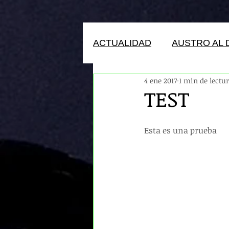
ACTUALIDAD
AUSTRO AL 
4 ene 2017
1 min de lectu
HUMANOS DEL ECUADOR
TEST
Esta es una prueba  