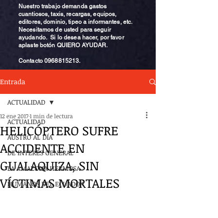
Nuestro trabajo demanda gastos
cuantiosos, taxis, recargas, equipos,
editores, dominio, tipeo a informantes, etc.
Necesitamos de usted para seguir
ayudando. Si lo desea hacer, por favor
aplaste botón QUIERO AYUDAR.
Contacto
0968815213
.
Entrada
ACTUALIDAD
12 ene 2017
1 min de lectura
ACTUALIDAD
HELICÓPTERO SUFRE
AUSTRO AL DÍA
ACCIDENTE EN
DE INTERÉS GENERAL
GUALAQUIZA, SIN
LA AMAZONA HERMOSA
VÍCTIMAS MORTALES
HUMANOS DEL ECUADOR