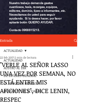
Nuestro trabajo demanda gastos
cuantiosos, taxis, recargas, equipos,
editores, dominio, tipeo a informantes, etc.
Necesitamos de usted para seguir
ayudando. Si lo desea hacer, por favor
aplaste botón QUIERO AYUDAR.
Contacto
0968815213
.
Entrada
ACTUALIDAD
22 feb 2017
2 min de lectura
ACTUALIDAD
"VERLE AL SEÑOR LASSO
AUSTRO AL DÍA
UNA VEZ POR SEMANA, NO
DE INTERÉS GENERAL
ESTÁ ENTRE MIS
LA AMAZONA HERMOSA
AFICIONES", DICE LENIN,
HUMANOS DEL ECUADOR
RESPEC