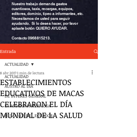
Nuestro trabajo demanda gastos
cuantiosos, taxis, recargas, equipos,
editores, dominio, tipeo a informantes, etc.
Necesitamos de usted para seguir
ayudando. Si lo desea hacer, por favor
aplaste botón QUIERO AYUDAR.
Contacto
0968815213
.
Entrada
ACTUALIDAD
8 abr 2017
1 min de lectura
ACTUALIDAD
ESTABLECIMIENTOS
AUSTRO AL DÍA
EDUCATIVOS DE MACAS
DE INTERÉS GENERAL
CELEBRARON EL DÍA
LA AMAZONA HERMOSA
MUNDIAL DE LA SALUD
HUMANOS DEL ECUADOR