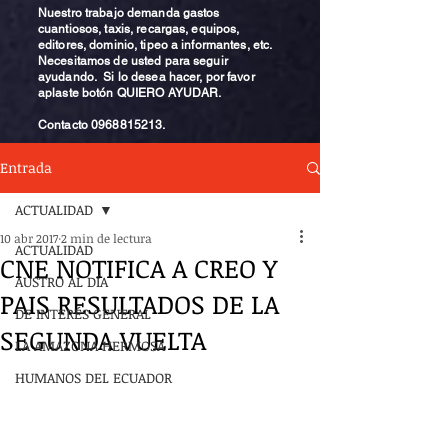
Nuestro trabajo demanda gastos
cuantiosos, taxis, recargas, equipos,
editores, dominio, tipeo a informantes, etc.
Necesitamos de usted para seguir
ayudando. Si lo desea hacer, por favor
aplaste botón QUIERO AYUDAR.
Contacto
0968815213
.
Entrada
ACTUALIDAD
10 abr 2017
2 min de lectura
ACTUALIDAD
CNE NOTIFICA A CREO Y
AUSTRO AL DÍA
PAIS RESULTADOS DE LA
DE INTERÉS GENERAL
SEGUNDA VUELTA
LA AMAZONA HERMOSA
HUMANOS DEL ECUADOR