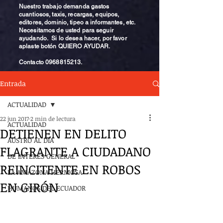
Nuestro trabajo demanda gastos
cuantiosos, taxis, recargas, equipos,
editores, dominio, tipeo a informantes, etc.
Necesitamos de usted para seguir
ayudando. Si lo desea hacer, por favor
aplaste botón QUIERO AYUDAR.
Contacto
0968815213
.
Entrada
ACTUALIDAD
22 jun 2017
2 min de lectura
ACTUALIDAD
DETIENEN EN DELITO
AUSTRO AL DÍA
FLAGRANTE A CIUDADANO
DE INTERÉS GENERAL
REINCITENTE EN ROBOS
LA AMAZONA HERMOSA
EN GIRÓN
HUMANOS DEL ECUADOR