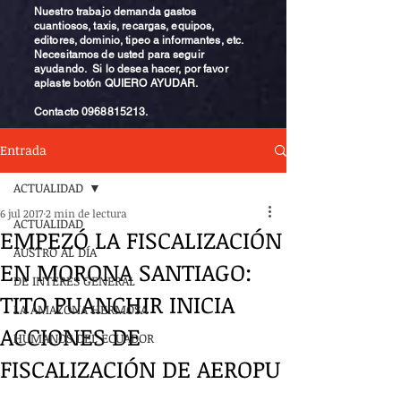
Nuestro trabajo demanda gastos
cuantiosos, taxis, recargas, equipos,
editores, dominio, tipeo a informantes, etc.
Necesitamos de usted para seguir
ayudando. Si lo desea hacer, por favor
aplaste botón QUIERO AYUDAR.
Contacto
0968815213
.
Entrada
ACTUALIDAD
6 jul 2017
2 min de lectura
ACTUALIDAD
EMPEZÓ LA FISCALIZACIÓN
AUSTRO AL DÍA
EN MORONA SANTIAGO:
DE INTERÉS GENERAL
TITO PUANCHIR INICIA
LA AMAZONA HERMOSA
ACCIONES DE
HUMANOS DEL ECUADOR
FISCALIZACIÓN DE AEROPU