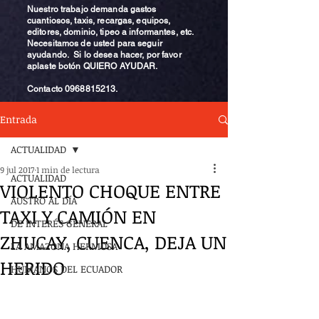
Nuestro trabajo demanda gastos
cuantiosos, taxis, recargas, equipos,
editores, dominio, tipeo a informantes, etc.
Necesitamos de usted para seguir
ayudando. Si lo desea hacer, por favor
aplaste botón QUIERO AYUDAR.
Contacto
0968815213
.
Entrada
ACTUALIDAD
9 jul 2017
1 min de lectura
ACTUALIDAD
VIOLENTO CHOQUE ENTRE
AUSTRO AL DÍA
TAXI Y CAMIÓN EN
DE INTERÉS GENERAL
ZHUCAY, CUENCA, DEJA UN
LA AMAZONA HERMOSA
HERIDO
HUMANOS DEL ECUADOR