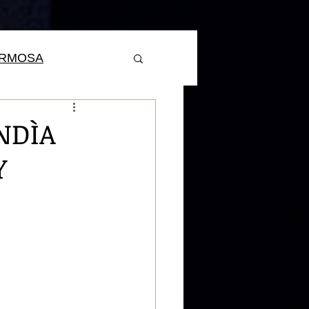
ERMOSA
NDÌA
Y