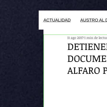
ACTUALIDAD
AUSTRO AL 
11 ago 2017
1 min de lectu
HUMANOS DEL ECUADOR
DETIENE
DOCUMEN
ALFARO 