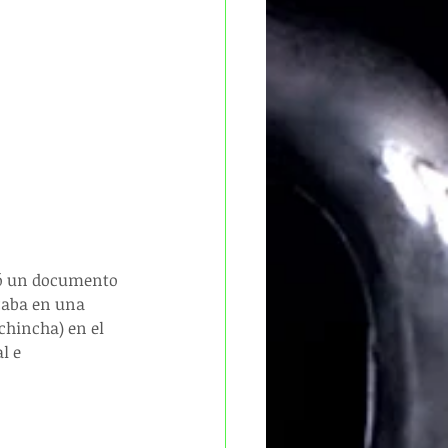
ró un documento 
izaba en una 
chincha) en el 
l e 