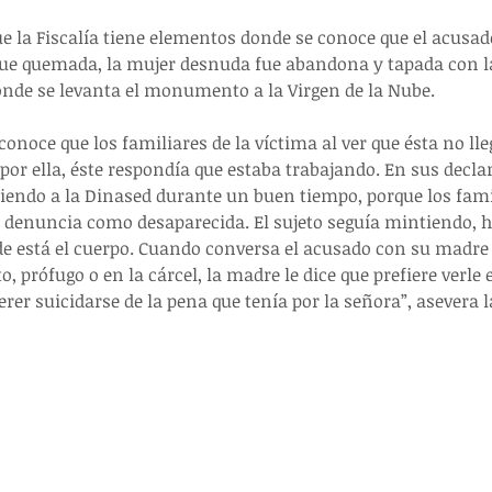
 la Fiscalía tiene elementos donde se conoce que el acusado
fue quemada, la mujer desnuda fue abandona y tapada con la
onde se levanta el monumento a la Virgen de la Nube.
 conoce que los familiares de la víctima al ver que ésta no lle
por ella, éste respondía que estaba trabajando. En sus decla
iendo a la Dinased durante un buen tiempo, porque los famil
a denuncia como desaparecida. El sujeto seguía mintiendo, h
de está el cuerpo. Cuando conversa el acusado con su madre y
o, prófugo o en la cárcel, la madre le dice que prefiere verle e
erer suicidarse de la pena que tenía por la señora”, asevera la