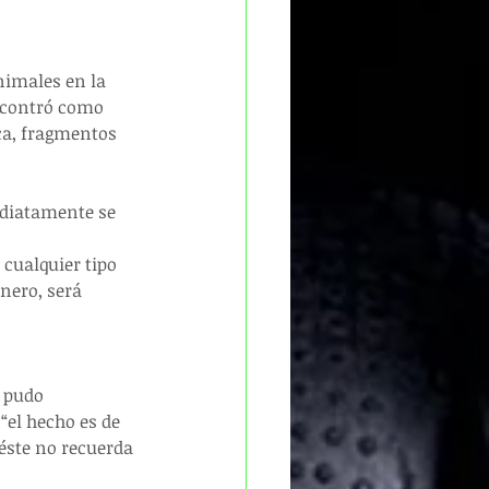
nimales en la 
encontró como 
ica, fragmentos 
ediatamente se 
 cualquier tipo 
nero, será 
e pudo 
“el hecho es de 
éste no recuerda 