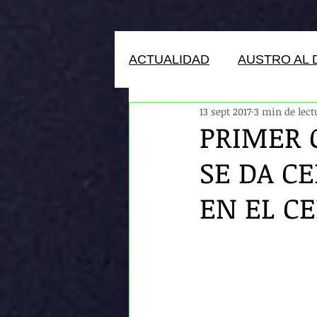
ACTUALIDAD
AUSTRO AL 
13 sept 2017
3 min de lect
HUMANOS DEL ECUADOR
PRIMER 
SE DA CE
EN EL C