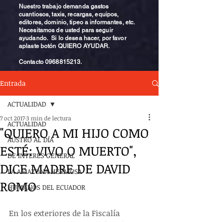
Nuestro trabajo demanda gastos
cuantiosos, taxis, recargas, equipos,
editores, dominio, tipeo a informantes, etc.
Necesitamos de usted para seguir
ayudando. Si lo desea hacer, por favor
aplaste botón QUIERO AYUDAR.
Contacto
0968815213
.
Entrada
ACTUALIDAD
7 oct 2017
3 min de lectura
ACTUALIDAD
"QUIERO A MI HIJO COMO
AUSTRO AL DÍA
ESTÉ: VIVO O MUERTO",
DE INTERÉS GENERAL
DICE MADRE DE DAVID
LA AMAZONA HERMOSA
ROMO
HUMANOS DEL ECUADOR
En los exteriores de la Fiscalía 