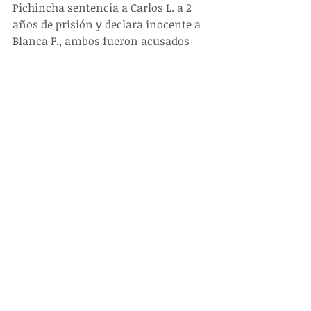
Pichincha sentencia a Carlos L. a 2 
años de prisión y declara inocente a 
Blanca F., ambos fueron acusados 
por tráfico de personas. El 29 de 
septiembre de 2017 fueron 
nuevamente detenidos Carlos L. y 
Blanca F. por el presunto asesinato 
de David Romo, quien fue visto por 
internos que estaban en el lugar y 
dicen que ahí desapareció. 