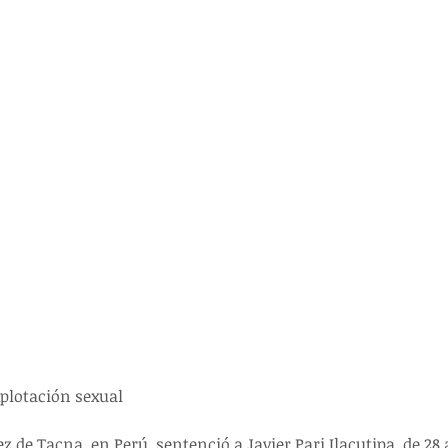
xplotación sexual
z de Tacna, en Perú, sentenció a Javier Pari Ilacutipa, de 28 