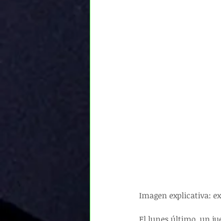
Imagen explicativa: e
El lunes último, un jue