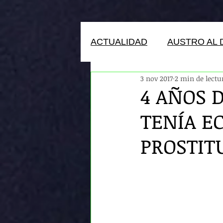
ACTUALIDAD
AUSTRO AL 
3 nov 2017
2 min de lectu
HUMANOS DEL ECUADOR
4 AÑOS 
TENÍA E
PROSTIT