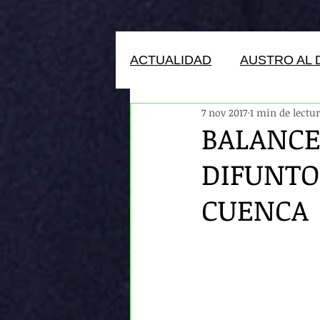
ACTUALIDAD
AUSTRO AL 
7 nov 2017
1 min de lectu
HUMANOS DEL ECUADOR
BALANCE
DIFUNTO
CUENCA