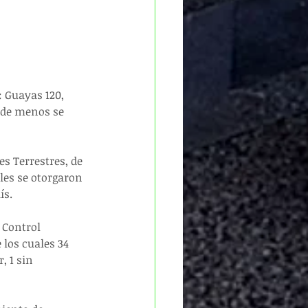
 Guayas 120, 
nde menos se 
s Terrestres, de 
les se otorgaron 
ís.
 Control 
 los cuales 34 
, 1 sin 