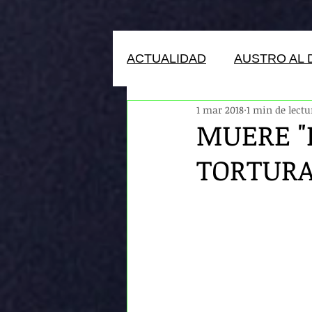
ACTUALIDAD
AUSTRO AL 
1 mar 2018
1 min de lectu
HUMANOS DEL ECUADOR
MUERE "P
TORTURA