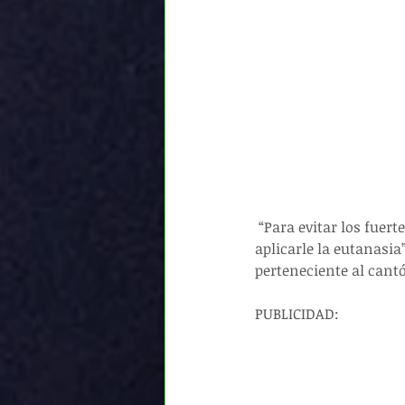
 “Para evitar los fuertes dolores y una posible larga agonía los duelos de “Príncipe”, decidieron 
aplicarle la eutanasia
perteneciente al cantó
PUBLICIDAD: