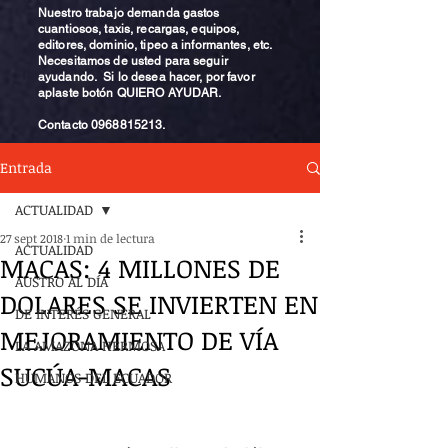
Nuestro trabajo demanda gastos
cuantiosos, taxis, recargas, equipos,
editores, dominio, tipeo a informantes, etc.
Necesitamos de usted para seguir
ayudando. Si lo desea hacer, por favor
aplaste botón QUIERO AYUDAR.
Contacto
0968815213
.
Entrada
ACTUALIDAD
27 sept 2018
1 min de lectura
ACTUALIDAD
MACAS: 4 MILLONES DE
AUSTRO AL DÍA
DOLARES SE INVIERTEN EN
DE INTERÉS GENERAL
MEJORAMIENTO DE VÍA
LA AMAZONA HERMOSA
SUCÚA-MACAS
HUMANOS DEL ECUADOR