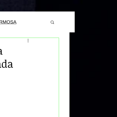
ERMOSA
a
ada