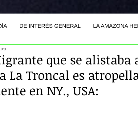
DÍA
DE INTERÉS GENERAL
LA AMAZONA H
tura
igrante que se alistaba 
a La Troncal es atropell
nte en NY., USA: