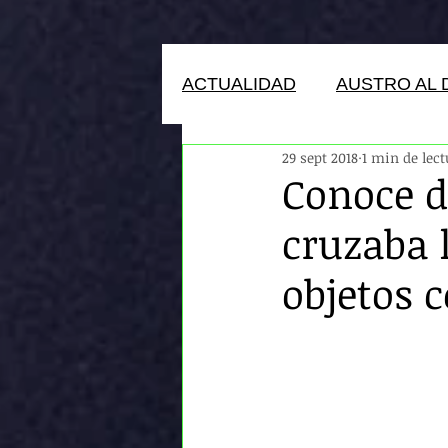
ACTUALIDAD
AUSTRO AL 
29 sept 2018
1 min de lec
HUMANOS DEL ECUADOR
Conoce d
cruzaba 
objetos 