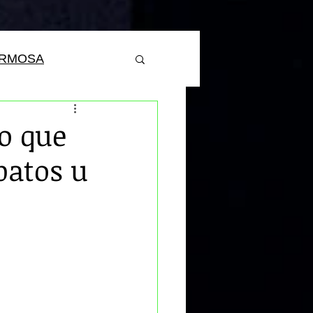
ERMOSA
o que
patos u