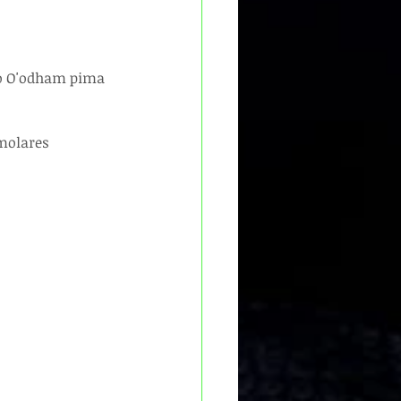
no O'odham pima 
 molares 