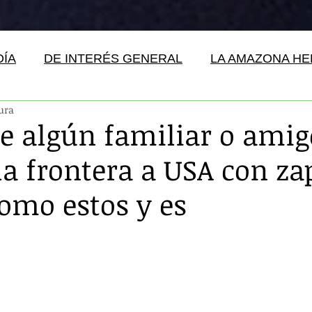
DÍA
DE INTERÉS GENERAL
LA AMAZONA H
tura
e algún familiar o amig
la frontera a USA con za
como estos y es