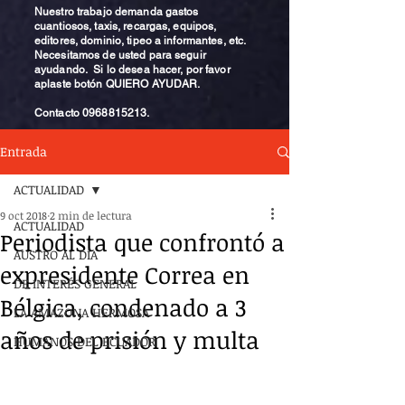
Nuestro trabajo demanda gastos
cuantiosos, taxis, recargas, equipos,
editores, dominio, tipeo a informantes, etc.
Necesitamos de usted para seguir
ayudando. Si lo desea hacer, por favor
aplaste botón QUIERO AYUDAR.
Contacto
0968815213
.
Entrada
ACTUALIDAD
9 oct 2018
2 min de lectura
ACTUALIDAD
Periodista que confrontó a
AUSTRO AL DÍA
expresidente Correa en
DE INTERÉS GENERAL
Bélgica, condenado a 3
LA AMAZONA HERMOSA
años de prisión y multa
HUMANOS DEL ECUADOR