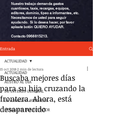
Nuestro trabajo demanda gastos
cuantiosos, taxis, recargas, equipos,
editores, dominio, tipeo a informantes, etc.
Necesitamos de usted para seguir
ayudando. Si lo desea hacer, por favor
aplaste botón QUIERO AYUDAR.
Contacto
0968815213
.
Entrada
ACTUALIDAD
15 oct 2018
2 min de lectura
ACTUALIDAD
Buscaba mejores días
AUSTRO AL DÍA
para su hija cruzando la
DE INTERÉS GENERAL
frontera. Ahora, está
LA AMAZONA HERMOSA
desaparecido
HUMANOS DEL ECUADOR