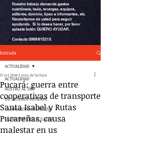
Nuestro trabajo demanda gastos
cuantiosos, taxis, recargas, equipos,
editores, dominio, tipeo a informantes, etc.
Necesitamos de usted para seguir
ayudando. Si lo desea hacer, por favor
aplaste botón QUIERO AYUDAR.
Contacto
0968815213
.
Entrada
ACTUALIDAD
17 oct 2018
2 min de lectura
ACTUALIDAD
Pucará: guerra entre
AUSTRO AL DÍA
cooperativas de transporte
DE INTERÉS GENERAL
Santa Isabel y Rutas
LA AMAZONA HERMOSA
Pucareñas, causa
HUMANOS DEL ECUADOR
malestar en us