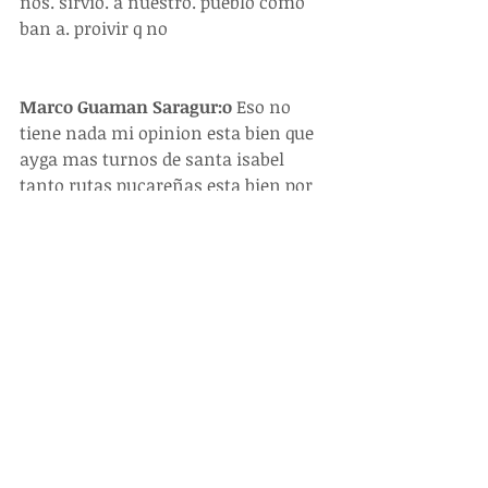
nos. sirvio. a nuestro. pueblo como 
ban a. proivir q no
Marco Guaman Saragur:o
 Eso no 
tiene nada mi opinion esta bien que 
ayga mas turnos de santa isabel 
tanto rutas pucareñas esta bien por 
que es util tener transporte para asi 
por der ir hacer nuestras actividades 
y la cuidadnía no esta en contra si 
no solo de la compañía rutas 
pucareñas esta en contra no la 
cuidadanía no metan esto a la 
cuidadanía. (fb) Chasky Pucareño
#NOTICIAS