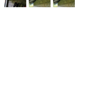
Al consultar en la comandancia de la 
policía de Sucúa Ssi se practicó la 
autopsia nos dijeron que 
desconocían ese detalle y que la 
fiscalía tendría mas información.
En el colmo de su desgracia, Teresa 
no se hizo siquiera merecedora a ser 
enterrada en el cementerio, que está 
ubicado a unos 300 metros de la casa 
donde vió sus últimos días, sino,  que 
fue enterrada a unos diez metros de 
donde murió. 