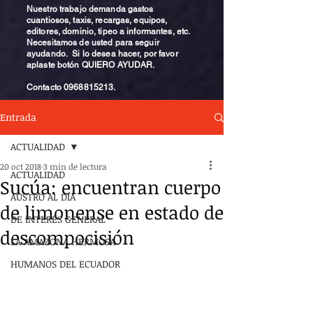
Nuestro trabajo demanda gastos
cuantiosos, taxis, recargas, equipos,
editores, dominio, tipeo a informantes, etc.
Necesitamos de usted para seguir
ayudando. Si lo desea hacer, por favor
aplaste botón QUIERO AYUDAR.
Contacto
0968815213
.
Entrada
ACTUALIDAD
20 oct 2018
3 min de lectura
ACTUALIDAD
Sucúa: encuentran cuerpo
AUSTRO AL DÍA
de limonense en estado de
DE INTERÉS GENERAL
descompocisión
LA AMAZONA HERMOSA
HUMANOS DEL ECUADOR