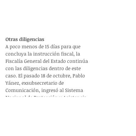
Otras diligencias
A poco menos de 15 días para que 
concluya la instrucción fiscal, la 
Fiscalía General del Estado continúa 
con las diligencias dentro de este 
caso. El pasado 18 de octubre, Pablo 
Yánez, exsubsecretario de 
Comunicación, ingresó al Sistema 
Nacional de Protección y Asistencia 
a Víctimas, Testigos y Otros 
Participantes en el Proceso Penal 
(SPAVT), pues el exfuncionario 
asegura que cuenta con importante 
información que aportará al 