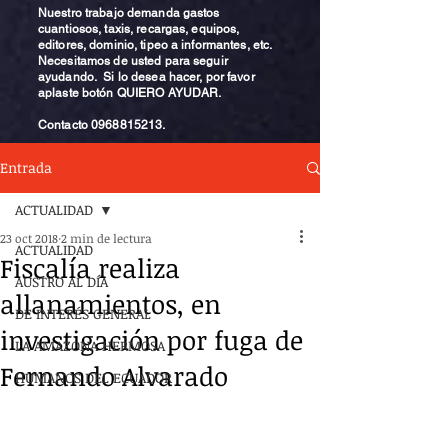
Nuestro trabajo demanda gastos
cuantiosos, taxis, recargas, equipos,
editores, dominio, tipeo a informantes, etc.
Necesitamos de usted para seguir
ayudando. Si lo desea hacer, por favor
aplaste botón QUIERO AYUDAR.
Contacto
0968815213
.
Entrada
ACTUALIDAD
23 oct 2018
2 min de lectura
ACTUALIDAD
Fiscalía realiza
AUSTRO AL DÍA
allanamientos, en
DE INTERÉS GENERAL
investigación por fuga de
LA AMAZONA HERMOSA
Fernando Alvarado
HUMANOS DEL ECUADOR