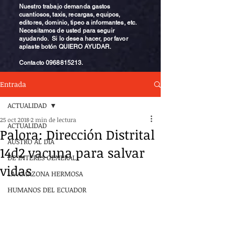
Nuestro trabajo demanda gastos
cuantiosos, taxis, recargas, equipos,
editores, dominio, tipeo a informantes, etc.
Necesitamos de usted para seguir
ayudando. Si lo desea hacer, por favor
aplaste botón QUIERO AYUDAR.
Contacto
0968815213
.
Entrada
ACTUALIDAD
25 oct 2018
2 min de lectura
ACTUALIDAD
Palora: Dirección Distrital
AUSTRO AL DÍA
14d2 vacuna para salvar
DE INTERÉS GENERAL
vidas
LA AMAZONA HERMOSA
HUMANOS DEL ECUADOR