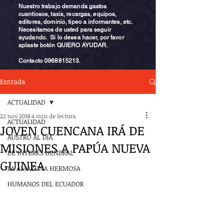
Nuestro trabajo demanda gastos
cuantiosos, taxis, recargas, equipos,
editores, dominio, tipeo a informantes, etc.
Necesitamos de usted para seguir
ayudando. Si lo desea hacer, por favor
aplaste botón QUIERO AYUDAR.
Contacto
0968815213
.
Entrada
ACTUALIDAD
22 nov 2018
4 min de lectura
ACTUALIDAD
JOVEN CUENCANA IRÁ DE
AUSTRO AL DÍA
MISIONES A PAPÚA NUEVA
DE INTERÉS GENERAL
GUINEA
LA AMAZONA HERMOSA
HUMANOS DEL ECUADOR