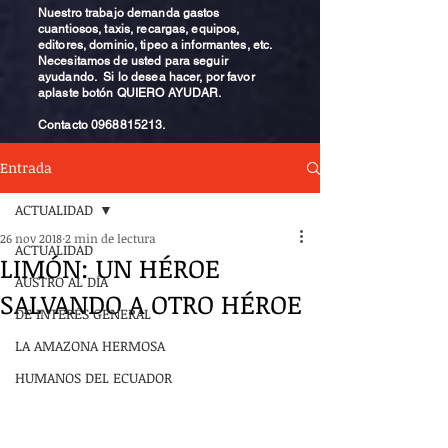
Nuestro trabajo demanda gastos
cuantiosos, taxis, recargas, equipos,
editores, dominio, tipeo a informantes, etc.
Necesitamos de usted para seguir
ayudando. Si lo desea hacer, por favor
aplaste botón QUIERO AYUDAR.
Contacto
0968815213
.
Entrada
ACTUALIDAD
26 nov 2018
2 min de lectura
ACTUALIDAD
LIMÓN: UN HÉROE
AUSTRO AL DÍA
SALVANDO A OTRO HÉROE
DE INTERÉS GENERAL
LA AMAZONA HERMOSA
HUMANOS DEL ECUADOR