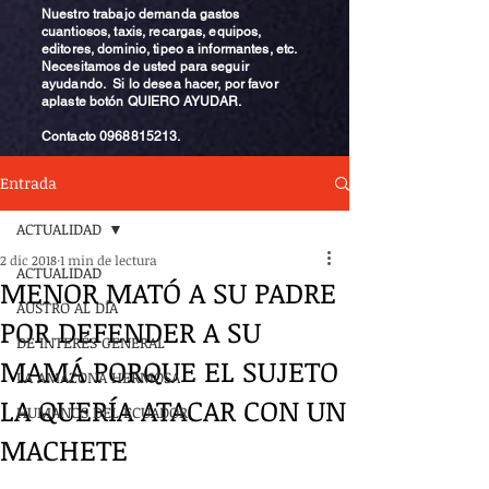
Nuestro trabajo demanda gastos
cuantiosos, taxis, recargas, equipos,
editores, dominio, tipeo a informantes, etc.
Necesitamos de usted para seguir
ayudando. Si lo desea hacer, por favor
aplaste botón QUIERO AYUDAR.
Contacto
0968815213
.
Entrada
ACTUALIDAD
2 dic 2018
1 min de lectura
ACTUALIDAD
MENOR MATÓ A SU PADRE
AUSTRO AL DÍA
POR DEFENDER A SU
DE INTERÉS GENERAL
MAMÁ PORQUE EL SUJETO
LA AMAZONA HERMOSA
LA QUERÍA ATACAR CON UN
HUMANOS DEL ECUADOR
MACHETE