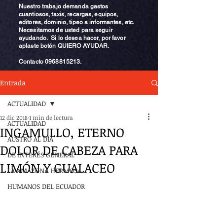
Nuestro trabajo demanda gastos
cuantiosos, taxis, recargas, equipos,
editores, dominio, tipeo a informantes, etc.
Necesitamos de usted para seguir
ayudando. Si lo desea hacer, por favor
aplaste botón QUIERO AYUDAR.
Contacto
0968815213
.
Entrada
ACTUALIDAD
12 dic 2018
1 min de lectura
ACTUALIDAD
INGAMULLO, ETERNO
AUSTRO AL DÍA
DOLOR DE CABEZA PARA
DE INTERÉS GENERAL
LIMÓN Y GUALACEO
LA AMAZONA HERMOSA
HUMANOS DEL ECUADOR