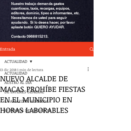
Nuestro trabajo demanda gastos
cuantiosos, taxis, recargas, equipos,
editores, dominio, tipeo a informantes, etc.
Necesitamos de usted para seguir
ayudando. Si lo desea hacer, por favor
aplaste botón QUIERO AYUDAR.
Contacto
0968815213
.
Entrada
ACTUALIDAD
13 dic 2018
1 min de lectura
ACTUALIDAD
NUEVO ALCALDE DE
AUSTRO AL DÍA
MACAS PROHÍBE FIESTAS
DE INTERÉS GENERAL
EN EL MUNICIPIO EN
LA AMAZONA HERMOSA
HORAS LABORABLES
HUMANOS DEL ECUADOR