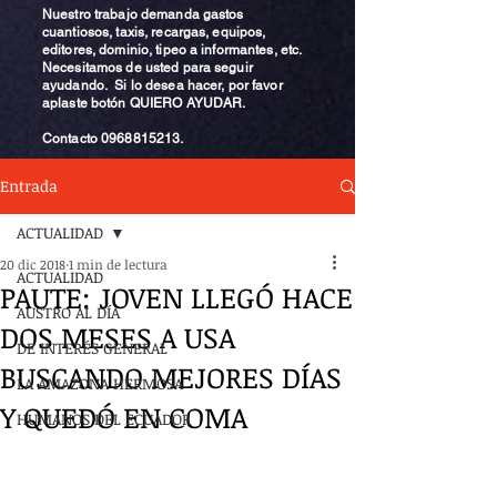
Nuestro trabajo demanda gastos
cuantiosos, taxis, recargas, equipos,
editores, dominio, tipeo a informantes, etc.
Necesitamos de usted para seguir
ayudando. Si lo desea hacer, por favor
aplaste botón QUIERO AYUDAR.
Contacto
0968815213
.
Entrada
ACTUALIDAD
20 dic 2018
1 min de lectura
ACTUALIDAD
PAUTE: JOVEN LLEGÓ HACE
AUSTRO AL DÍA
DOS MESES A USA
DE INTERÉS GENERAL
BUSCANDO MEJORES DÍAS
LA AMAZONA HERMOSA
Y QUEDÓ EN COMA
HUMANOS DEL ECUADOR