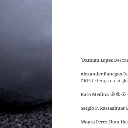
"Damian Lopez
 Desca
Alexander Banegas 
De
DIOS te tenga en si glo
Karo Medina 
😭😭😭De
Sergio P. Rastashuar 
Mayra Perez Jhon Her