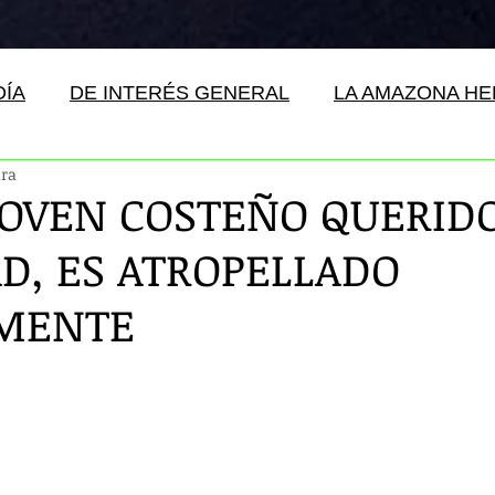
DÍA
DE INTERÉS GENERAL
LA AMAZONA H
ura
JOVEN COSTEÑO QUERID
AD, ES ATROPELLADO
MENTE