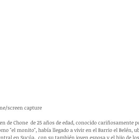
ine/screen capture
ven de Chone  de 25 años de edad, conocido cariñosamente p
mo "el monito", había llegado a vivir en el Barrio el Belén, u
tral en Sucúa,  con su también joven esposa y el hijo de los