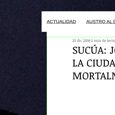
ACTUALIDAD
AUSTRO AL 
23 dic 2018
2 min de lect
HUMANOS DEL ECUADOR
SUCÚA: 
LA CIUD
MORTAL