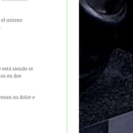
r el mismo 
.
e está siendo re 
tos en dos 
esan su dolor e 