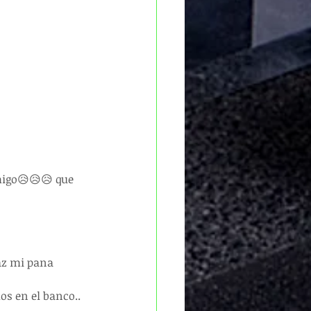
igo😥😥😥 que 
paz mi pana
s en el banco..