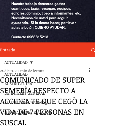
Nuestro trabajo demanda gastos
cuantiosos, taxis, recargas, equipos,
editores, dominio, tipeo a informantes, etc.
Necesitamos de usted para seguir
ayudando. Si lo desea hacer, por favor
aplaste botón QUIERO AYUDAR.
Contacto
0968815213
.
Entrada
ACTUALIDAD
24 dic 2018
1 min de lectura
ACTUALIDAD
COMUNICADO DE SUPER
AUSTRO AL DÍA
SEMERÌA RESPECTO A
DE INTERÉS GENERAL
ACCIDENTE QUE CEGÒ LA
LA AMAZONA HERMOSA
VIDA DE 7 PERSONAS EN
HUMANOS DEL ECUADOR
SUSCAL