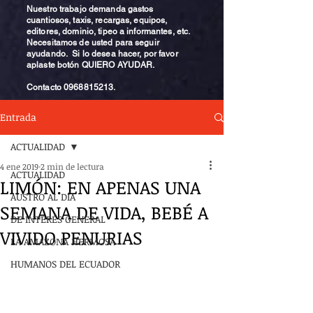
Nuestro trabajo demanda gastos
cuantiosos, taxis, recargas, equipos,
editores, dominio, tipeo a informantes, etc.
Necesitamos de usted para seguir
ayudando. Si lo desea hacer, por favor
aplaste botón QUIERO AYUDAR.
Contacto
0968815213
.
Entrada
ACTUALIDAD
4 ene 2019
2 min de lectura
ACTUALIDAD
LIMÓN: EN APENAS UNA
AUSTRO AL DÍA
SEMANA DE VIDA, BEBÉ A
DE INTERÉS GENERAL
VIVIDO PENURIAS
LA AMAZONA HERMOSA
HUMANOS DEL ECUADOR