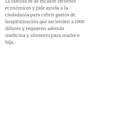
La familia es de escasos recursos 
económicos y pide ayuda a la 
ciudadanía para cubrir gastos de 
hospitalización que ascienden a 1000 
dólares y requieren además 
medicina y alimento para madre e 
hija.
Si usted desea colaborar con ellos,  
puede hacer cualquier donativo a la 
cuenta de ahorros de la Cooperativa 
Jardín Azuayo 2262120 o puede 
llamar al número. 0985053453 para 
hablar directamente con ellos.