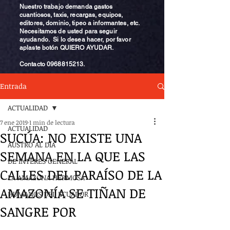
Nuestro trabajo demanda gastos
cuantiosos, taxis, recargas, equipos,
editores, dominio, tipeo a informantes, etc.
Necesitamos de usted para seguir
ayudando. Si lo desea hacer, por favor
aplaste botón QUIERO AYUDAR.
Contacto
0968815213
.
Entrada
ACTUALIDAD
7 ene 2019
1 min de lectura
ACTUALIDAD
SUCÚA: NO EXISTE UNA
AUSTRO AL DÍA
SEMANA EN LA QUE LAS
DE INTERÉS GENERAL
CALLES DEL PARAÍSO DE LA
LA AMAZONA HERMOSA
AMAZONÍA SE TIÑAN DE
HUMANOS DEL ECUADOR
SANGRE POR