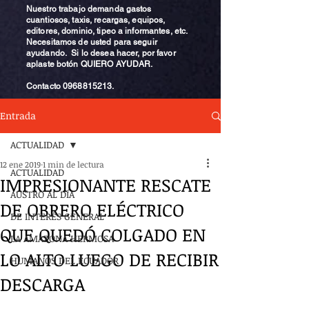
Nuestro trabajo demanda gastos
cuantiosos, taxis, recargas, equipos,
editores, dominio, tipeo a informantes, etc.
Necesitamos de usted para seguir
ayudando. Si lo desea hacer, por favor
aplaste botón QUIERO AYUDAR.
Contacto
0968815213
.
Entrada
ACTUALIDAD
12 ene 2019
1 min de lectura
ACTUALIDAD
IMPRESIONANTE RESCATE
AUSTRO AL DÍA
DE OBRERO ELÉCTRICO
DE INTERÉS GENERAL
QUE QUEDÓ COLGADO EN
LA AMAZONA HERMOSA
LO ALTO LUEGO DE RECIBIR
HUMANOS DEL ECUADOR
DESCARGA