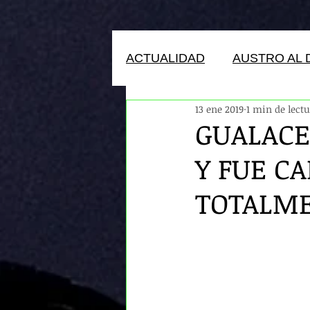
ACTUALIDAD
AUSTRO AL 
13 ene 2019
1 min de lect
HUMANOS DEL ECUADOR
GUALACE
Y FUE C
TOTALME