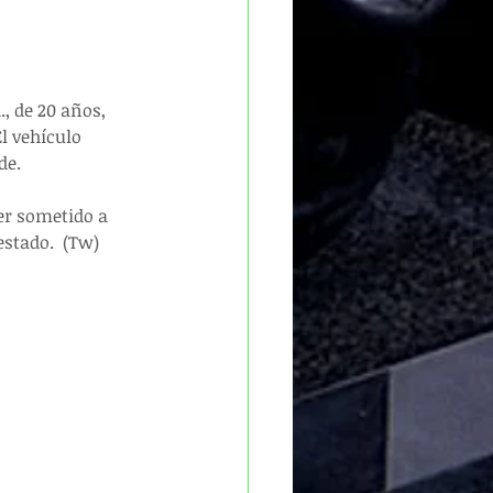
, de 20 años, 
l vehículo 
de.
er sometido a 
stado.  (Tw) 