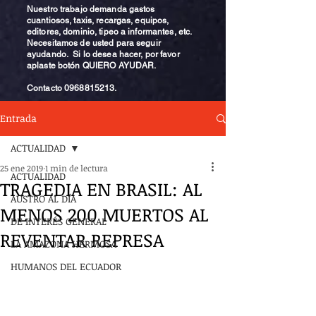
Nuestro trabajo demanda gastos
cuantiosos, taxis, recargas, equipos,
editores, dominio, tipeo a informantes, etc.
Necesitamos de usted para seguir
ayudando. Si lo desea hacer, por favor
aplaste botón QUIERO AYUDAR.
Contacto
0968815213
.
Entrada
ACTUALIDAD
25 ene 2019
1 min de lectura
ACTUALIDAD
TRAGEDIA EN BRASIL: AL
AUSTRO AL DÍA
MENOS 200 MUERTOS AL
DE INTERÉS GENERAL
REVENTAR REPRESA
LA AMAZONA HERMOSA
HUMANOS DEL ECUADOR