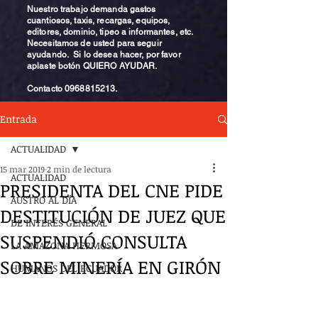
Nuestro trabajo demanda gastos
cuantiosos, taxis, recargas, equipos,
editores, dominio, tipeo a informantes, etc.
Necesitamos de usted para seguir
ayudando. Si lo desea hacer, por favor
aplaste botón QUIERO AYUDAR.
Contacto
0968815213
.
Entrada
ACTUALIDAD
15 mar 2019
2 min de lectura
ACTUALIDAD
PRESIDENTA DEL CNE PIDE
AUSTRO AL DÍA
DESTITUCIÓN DE JUEZ QUE
DE INTERÉS GENERAL
SUSPENDIÓ CONSULTA
LA AMAZONA HERMOSA
SOBRE MINERÍA EN GIRÓN
HUMANOS DEL ECUADOR