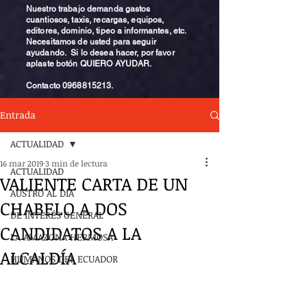
Nuestro trabajo demanda gastos
cuantiosos, taxis, recargas, equipos,
editores, dominio, tipeo a informantes, etc.
Necesitamos de usted para seguir
ayudando. Si lo desea hacer, por favor
aplaste botón QUIERO AYUDAR.
Contacto
0968815213
.
Entrada
ACTUALIDAD
16 mar 2019
3 min de lectura
ACTUALIDAD
VALIENTE CARTA DE UN
AUSTRO AL DÍA
CHABELO A DOS
DE INTERÉS GENERAL
CANDIDATOS A LA
LA AMAZONA HERMOSA
ALCALDÍA
HUMANOS DEL ECUADOR