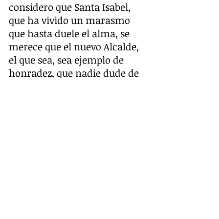
considero que Santa Isabel, 
que ha vivido un marasmo 
que hasta duele el alma, se 
merece que el nuevo Alcalde, 
el que sea, sea ejemplo de 
honradez, que nadie dude de 
su pasado político; porque, 
además, una autoridad sirve 
de ejemplo para sus 
conciudadanos.
Señores Efrén León y Ernesto 
Guerrero, entiéndalo. En lo 
personal, no quiero dar 
lecciones de ética ni de 
ciudadanía, pero sí de 
frontalidad, advirtiéndolos 