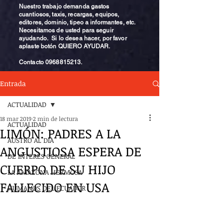
Nuestro trabajo demanda gastos
cuantiosos, taxis, recargas, equipos,
editores, dominio, tipeo a informantes, etc.
Necesitamos de usted para seguir
ayudando. Si lo desea hacer, por favor
aplaste botón QUIERO AYUDAR.
Contacto
0968815213
.
Entrada
ACTUALIDAD
18 mar 2019
2 min de lectura
ACTUALIDAD
LIMÓN: PADRES A LA
AUSTRO AL DÍA
ANGUSTIOSA ESPERA DE
DE INTERÉS GENERAL
CUERPO DE SU HIJO
LA AMAZONA HERMOSA
FALLECIDO EN USA
HUMANOS DEL ECUADOR